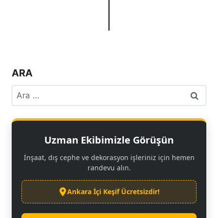
ARA
Uzman Ekibimizle Görüşün
İnşaat, dış cephe ve dekorasyon işleriniz için hemen
randevu alın.
Ankara İçi Keşif Ücretsizdir!