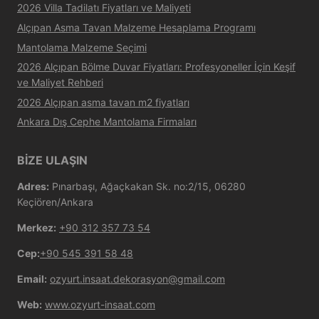
2026 Villa Tadilatı Fiyatları ve Maliyeti
Alçıpan Asma Tavan Malzeme Hesaplama Programı
Mantolama Malzeme Seçimi
2026 Alçıpan Bölme Duvar Fiyatları: Profesyoneller İçin Keşif
ve Maliyet Rehberi
2026 Alçıpan asma tavan m2 fiyatları
Ankara Dış Cephe Mantolama Firmaları
BİZE ULAŞIN
Adres:
Pınarbaşı, Ağaçkakan Sk. no:2/15, 06280
Keçiören/Ankara
Merkez:
+90 312 357 73 54
Cep:
+90 545 391 58 48
Email:
ozyurt.insaat.dekorasyon@gmail.com
Web:
www.ozyurt-insaat.com