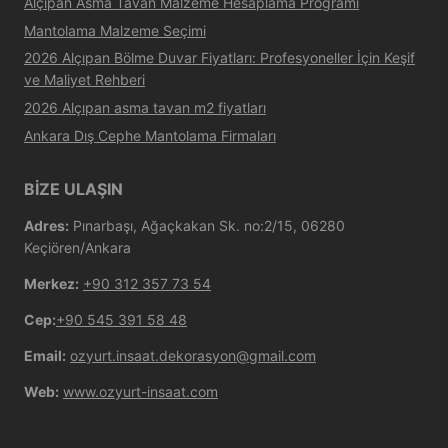
Alçıpan Asma Tavan Malzeme Hesaplama Programı
Mantolama Malzeme Seçimi
2026 Alçıpan Bölme Duvar Fiyatları: Profesyoneller İçin Keşif
ve Maliyet Rehberi
2026 Alçıpan asma tavan m2 fiyatları
Ankara Dış Cephe Mantolama Firmaları
BİZE ULAŞIN
Adres:
Pınarbaşı, Ağaçkakan Sk. no:2/15, 06280
Keçiören/Ankara
Merkez:
+90 312 357 73 54
Cep:
+90 545 391 58 48
Email:
ozyurt.insaat.dekorasyon@gmail.com
Web:
www.ozyurt-insaat.com