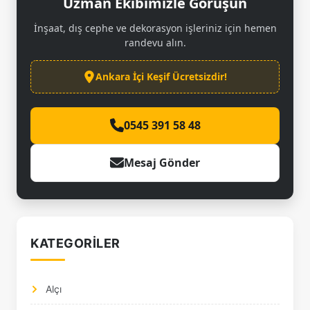
Uzman Ekibimizle Görüşün
İnşaat, dış cephe ve dekorasyon işleriniz için hemen
randevu alın.
Ankara İçi Keşif Ücretsizdir!
0545 391 58 48
Mesaj Gönder
KATEGORILER
Alçı