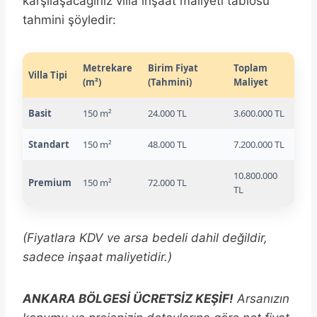
karşılaşacağınız villa inşaat maliyeti tablosu
tahmini şöyledir:
Metrekare
Birim Fiyat
Toplam
Villa Tipi
(m²)
(Tahmini)
Maliyet
Basit
150 m²
24.000 TL
3.600.000 TL
Standart
150 m²
48.000 TL
7.200.000 TL
10.800.000
Premium
150 m²
72.000 TL
TL
(Fiyatlara KDV ve arsa bedeli dahil değildir,
sadece inşaat maliyetidir.)
ANKARA BÖLGESİ ÜCRETSİZ KEŞİF!
Arsanızın