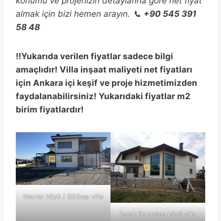
konumu ve projenizin detaylarına göre net fiyat
almak için bizi hemen arayın. 📞
+90 545 391
58 48
‼️Yukarıda verilen fiyatlar sadece bilgi
amaçlıdır! Villa inşaat maliyeti net fiyatları
için Ankara içi keşif ve proje hizmetimizden
faydalanabilirsiniz! Yukarıdaki fiyatlar m2
birim fiyatlardır!
Hacılar köyü / Gölbaşı villa
İncek Tulumtaş köyü villa