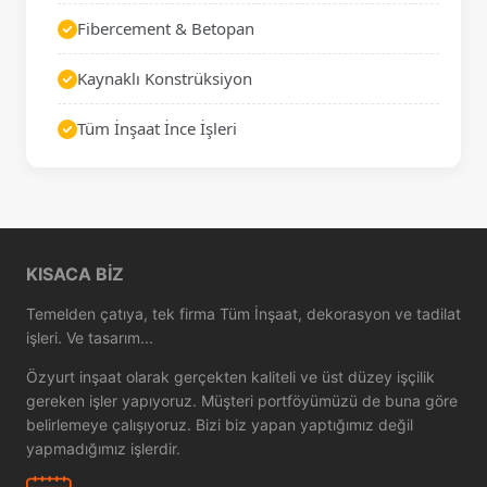
Fibercement & Betopan
Kaynaklı Konstrüksiyon
Tüm İnşaat İnce İşleri
KISACA BIZ
Temelden çatıya, tek firma Tüm İnşaat, dekorasyon ve tadilat
işleri. Ve tasarım...
Özyurt inşaat olarak gerçekten kaliteli ve üst düzey işçilik
gereken işler yapıyoruz. Müşteri portföyümüzü de buna göre
belirlemeye çalışıyoruz. Bizi biz yapan yaptığımız değil
yapmadığımız işlerdir.