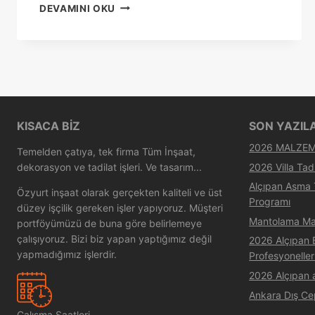
DEVAMINI OKU
KISACA BIZ
SON YAZIL
2026 MALZEME
Temelden çatıya, tek firma Tüm İnşaat,
2026 Villa Tadi
dekorasyon ve tadilat işleri. Ve tasarım...
Alçıpan Asma
Özyurt inşaat olarak gerçekten kaliteli ve üst
Programı
düzey işçilik gereken işler yapıyoruz. Müşteri
Mantolama Ma
portföyümüzü de buna göre belirlemeye
çalışıyoruz. Bizi biz yapan yaptığımız değil
2026 Alçıpan B
yapmadığımız işlerdir.
Profesyoneller
2026 Alçıpan 
Ankara Dış Ce
Çalışma Saatleri