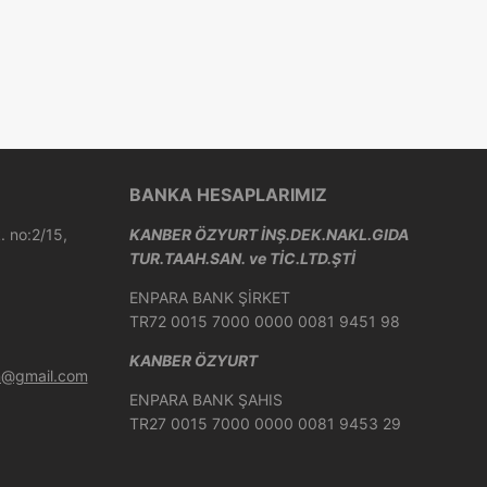
BANKA HESAPLARIMIZ
 no:2/15,
KANBER ÖZYURT İNŞ.DEK.NAKL.GIDA
TUR.TAAH.SAN. ve TİC.LTD.ŞTİ
ENPARA BANK ŞİRKET
TR72 0015 7000 0000 0081 9451 98
KANBER ÖZYURT
on@gmail.com
ENPARA BANK ŞAHIS
TR27 0015 7000 0000 0081 9453 29