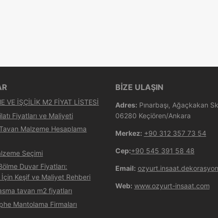
AR
BİZE ULAŞIN
 VE İŞÇİLİK M2 FİYAT LİSTESİ
Adres:
Pınarbaşı, Ağaçkakan Sk.
latı Fiyatları ve Maliyeti
06280 Keçiören/Ankara
 Tavan Malzeme Hesaplama
Merkez:
+90 312 357 73 54
Cep:
+90 545 391 58 48
lzeme Seçimi
ölme Duvar Fiyatları:
Email:
ozyurt.insaat.dekorasy
 İçin Keşif ve Maliyet Rehberi
Web:
www.ozyurt-insaat.com
asma tavan m2 fiyatları
phe Mantolama Firmaları