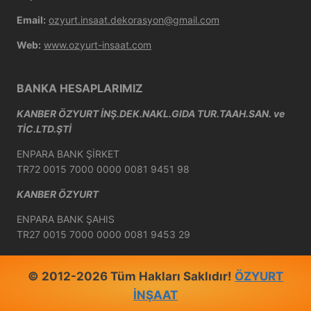
Email:
ozyurt.insaat.dekorasyon@gmail.com
Web:
www.ozyurt-insaat.com
BANKA HESAPLARIMIZ
KANBER ÖZYURT İNŞ.DEK.NAKL.GIDA TUR.TAAH.SAN. ve
TİC.LTD.ŞTİ
ENPARA BANK ŞİRKET
TR72 0015 7000 0000 0081 9451 98
KANBER ÖZYURT
ENPARA BANK ŞAHIS
TR27 0015 7000 0000 0081 9453 29
© 2012-2026 Tüm Hakları Saklıdır!
ÖZYURT
İNŞAAT