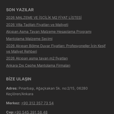
SON YAZILAR
2026 MALZEME VE İŞÇİLİK M2 FİYAT LİSTESİ
2026 Villa Tadilatı Fiyatları ve Maliyeti
Alçıpan Asma Tavan Malzeme Hesaplama Programı
Mantolama Malzeme Seçimi
2026 Alçıpan Bölme Duvar Fiyatları: Profesyoneller İçin Keşif
ve Maliyet Rehberi
2026 Alçıpan asma tavan m2 fiyatları
Ankara Dış Cephe Mantolama Firmaları
BİZE ULAŞIN
Adres:
Pınarbaşı, Ağaçkakan Sk. no:2/15, 06280
Keçiören/Ankara
Merkez:
+90 312 357 73 54
Cep:
+90 545 391 58 48