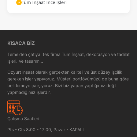
Tüm İnşaat İnce İşleri
KISACA BIZ
Temelden çatıya, tek firma Tüm İnşaat, dekorasyon ve tadilat
işleri. Ve tasarım...
Özyurt inşaat olarak gerçekten kaliteli ve üst düzey işçilik
gereken işler yapıyoruz. Müşteri portföyümüzü de buna göre
belirlemeye çalışıyoruz. Bizi biz yapan yaptığımız değil
yapmadığımız işlerdir.
Çalışma Saatleri
Pts - Cts 8:00 - 17:00, Pazar - KAPALI