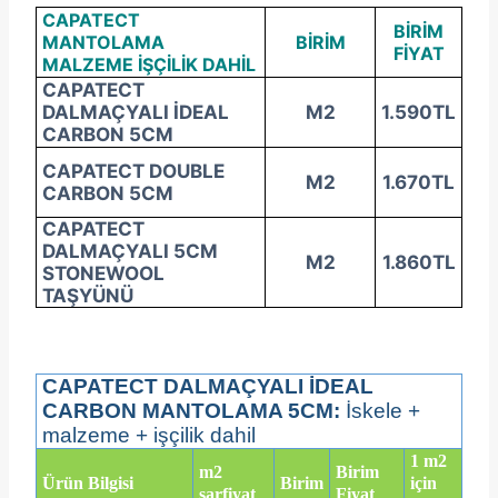
CAPATECT
BİRİM
MANTOLAMA
BİRİM
FİYAT
MALZEME İŞÇİLİK DAHİL
CAPATECT
DALMAÇYALI İDEAL
M2
1.590TL
CARBON 5CM
CAPATECT DOUBLE
M2
1.670TL
CARBON 5CM
CAPATECT
DALMAÇYALI 5CM
M2
1.860TL
STONEWOOL
TAŞYÜNÜ
CAPATECT DALMAÇYALI İDEAL
CARBON MANTOLAMA 5CM:
İskele +
malzeme + işçilik dahil
1 m2
m
2
Birim
Ürün Bilgisi
Birim
için
sarfiyat
Fiyat