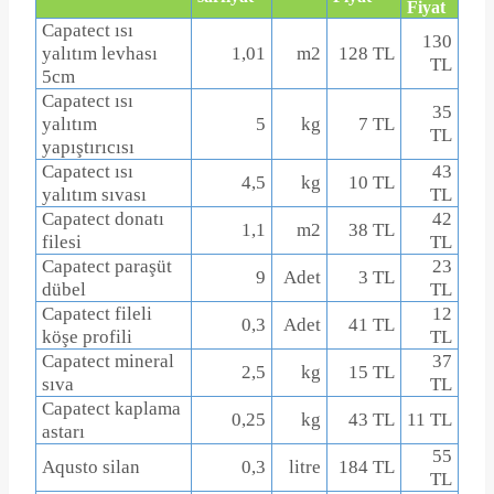
Fiyat
Capatect ısı
130
yalıtım levhası
1,01
m
2
128 TL
TL
5cm
Capatect ısı
35
yalıtım
5
kg
7 TL
TL
yapıştırıcısı
Capatect ısı
43
4,5
kg
10 TL
yalıtım sıvası
TL
Capatect donatı
42
1,1
m
2
38 TL
filesi
TL
Capatect paraşüt
23
9
Adet
3 TL
dübel
TL
Capatect fileli
12
0,3
Adet
41 TL
köşe profili
TL
Capatect mineral
37
2,5
kg
15 TL
sıva
TL
Capatect kaplama
0,25
kg
43 TL
11 TL
astarı
55
Aqusto
silan
0,3
litre
184 TL
TL