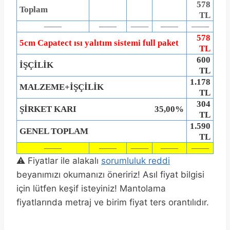
578
Toplam
TL
——
——
——
——
——
578
5cm Capatect ısı yalıtım sistemi full paket
TL
600
İŞÇİLİK
TL
1.178
MALZEME+İŞÇİLİK
TL
304
ŞİRKET KARI
35,00%
TL
1.590
GENEL TOPLAM
TL
——
——
——
——
——
⚠️ Fiyatlar ile alakalı
sorumluluk reddi
beyanımızı okumanızı öneririz! Asıl fiyat bilgisi
için lütfen keşif isteyiniz! Mantolama
fiyatlarında metraj ve birim fiyat ters orantılıdır.