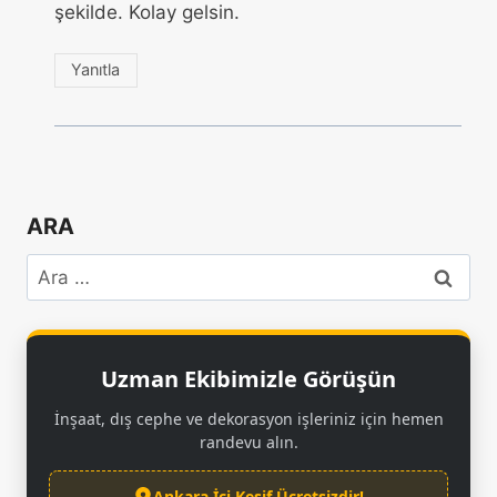
şekilde. Kolay gelsin.
Yanıtla
ARA
Uzman Ekibimizle Görüşün
İnşaat, dış cephe ve dekorasyon işleriniz için hemen
randevu alın.
Ankara İçi Keşif Ücretsizdir!