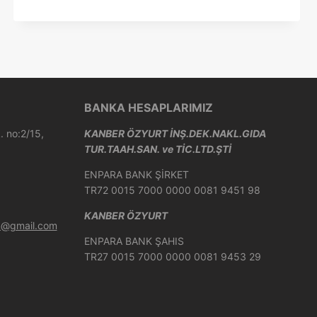
BANKA HESAPLARIMIZ
 no:2/15,
KANBER ÖZYURT İNŞ.DEK.NAKL.GIDA
TUR.TAAH.SAN. ve TİC.LTD.ŞTİ
ENPARA BANK ŞİRKET
TR72 0015 7000 0000 0081 9451 98
KANBER ÖZYURT
on@gmail.com
ENPARA BANK ŞAHIS
TR27 0015 7000 0000 0081 9453 29