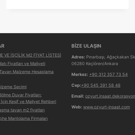
AR
BİZE ULAŞIN
 VE İŞÇİLİK M2 FİYAT LİSTESİ
Adres:
Pınarbaşı, Ağaçkakan Sk.
latı Fiyatları ve Maliyeti
06280 Keçiören/Ankara
 Tavan Malzeme Hesaplama
Merkez:
+90 312 357 73 54
Cep:
+90 545 391 58 48
lzeme Seçimi
ölme Duvar Fiyatları:
Email:
ozyurt.insaat.dekorasy
 İçin Keşif ve Maliyet Rehberi
Web:
www.ozyurt-insaat.com
asma tavan m2 fiyatları
phe Mantolama Firmaları