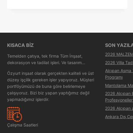
KISACA BIZ
SON YAZIL
2026 MALZEME
Temelden çatıya, tek firma Tüm İnşaat,
2026 Villa Tadi
dekorasyon ve tadilat işleri. Ve tasarım...
Alçıpan Asma
Özyurt inşaat olarak gerçekten kaliteli ve üst
Programı
düzey işçilik gereken işler yapıyoruz. Müşteri
Mantolama Ma
portföyümüzü de buna göre belirlemeye
çalışıyoruz. Bizi biz yapan yaptığımız değil
2026 Alçıpan B
yapmadığımız işlerdir.
Profesyoneller
2026 Alçıpan 
Ankara Dış Ce
Çalışma Saatleri